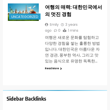
여행의 매력: 대한민국에서
의 멋진 경험
UNCATEGORIZED
Emily
3 years
ago
0
1 mins
여행은 새로운 문화를 탐험하고
다양한 경험을 쌓는 훌륭한 방법
입니다. 대한민국은 아름다운 자
연 경관, 풍부한 역사, 그리고 맛
있는 음식으로 유명한 독특한…
Read More
Sidebar Backlinks