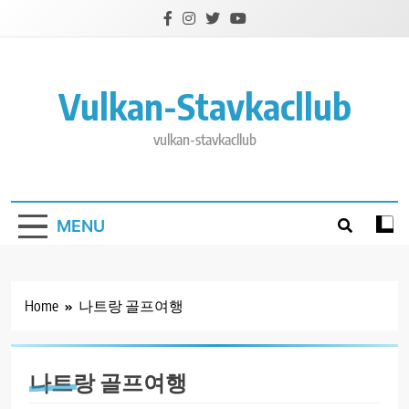
Skip
to
content
Vulkan-Stavkacllub
vulkan-stavkacllub
MENU
Home
나트랑 골프여행
나트랑 골프여행